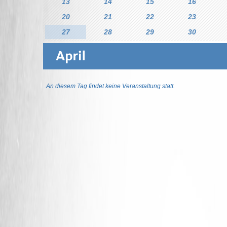
13
14
15
16
20
21
22
23
27
28
29
30
An diesem Tag findet keine Veranstaltung statt.