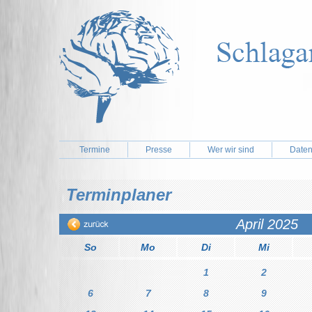
Termine
Presse
Wer wir sind
Daten
Terminplaner
April 2025
So
Mo
Di
Mi
1
2
6
7
8
9