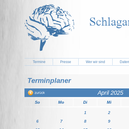
Termine
Presse
Wer wir sind
Daten
Terminplaner
April 2025
So
Mo
Di
Mi
1
2
6
7
8
9