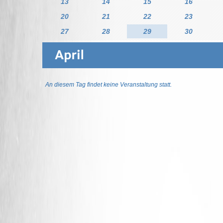
13
14
15
16
20
21
22
23
27
28
29
30
An diesem Tag findet keine Veranstaltung statt.